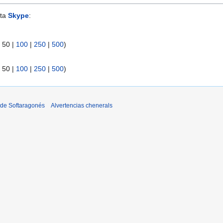
nta
Skype
:
|
50
|
100
|
250
|
500
)
|
50
|
100
|
250
|
500
)
 de Softaragonés
Alvertencias chenerals