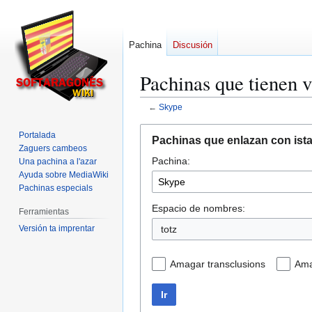
Pachina
Discusión
Pachinas que tienen v
←
Skype
Ir
Ir
Portalada
Pachinas que enlazan con ist
a
a
Zaguers cambeos
Pachina:
la
la
Una pachina a l'azar
Ayuda sobre MediaWiki
navegación
búsqueda
Pachinas especials
Espacio de nombres:
Ferramientas
Versión ta imprentar
totz
Amagar transclusions
Ama
Ir