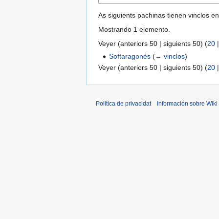
As siguients pachinas tienen vinclos e
Mostrando 1 elemento.
Veyer (
anteriors 50
|
siguients 50
) (
20
Softaragonés
(
← vinclos
)
Veyer (
anteriors 50
|
siguients 50
) (
20
Politica de privacidat
Información sobre Wiki