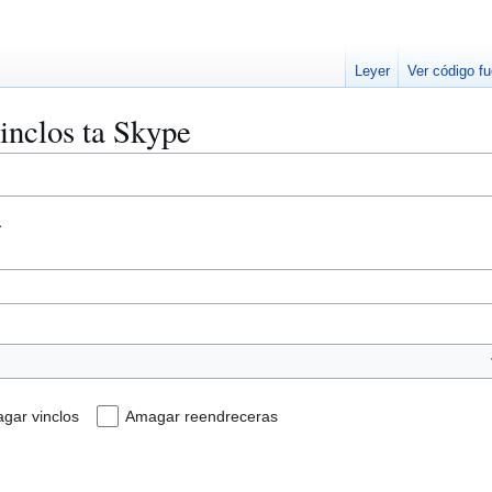
Leyer
Ver código f
inclos ta Skype
a
gar vinclos
Amagar reendreceras