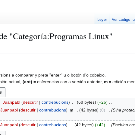
Leyer
Ver código f
de "
Categoría
:
Programas Linux
"
rsions a comparar y prete "enter" u o botón d'o cobaixo.
sión actual,
(ant)
= esferencias con a versión anterior,
m
= edición me
Juanpabl
descutir
contrebucions
68 bytes
+26
Juanpabl
descutir
contrebucions
m
42 bytes
0
S'ha protec
Juanpabl
descutir
contrebucions
42 bytes
+42
Pachina cre