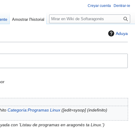
Creyar cuenta
Dentrar-ie
M
uente
Amostrar l'historial
i
r
Aduya
a
r
nor
hito
Categoría:Programas Linux
([edit=sysop] (indefinito)
yada con 'Listau de programas en aragonés ta Linux.'