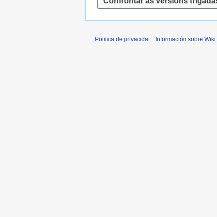
2
2
s
0
0
u
1
1
m
2
2
Politica de privacidat
Información sobre Wiki
e
n
d
e
e
d
i
c
i
ó
n