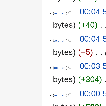
d
s
00:04 
e
u
act
ant
e
m
d
e
bytes
+40
i
n
c
d
i
00:04 
e
ó
act
ant
e
n
d
bytes
−5
i
c
i
00:03 
ó
act
ant
n
bytes
+304
00:00 
act
ant