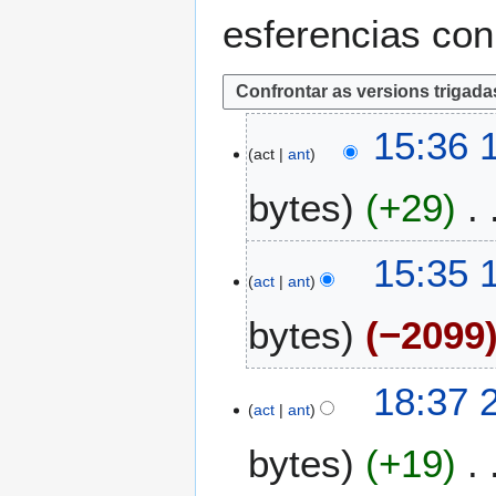
esferencias con
1
15:36 
act
ant
1
a
bytes
+29
g
o
S
2
15:35 
i
0
act
ant
n
2
bytes
−2099
r
0
e
s
S
2
18:37 
u
i
act
ant
8
m
n
a
e
bytes
+19
r
b
n
e
r
d