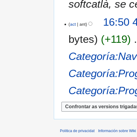
softcatlà, se 
i
c
i
16:50 
act
ant
ó
n
bytes
+119
Categoría:Na
Categoría:Pr
Categoría:Pr
Politica de privacidat
Información sobre Wiki