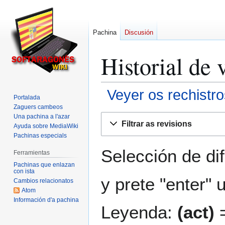
Pachina
Discusión
Historial de 
Veyer os rechistro
Portalada
Zaguers cambeos
Ir
Ir
Una pachina a l'azar
Filtrar as revisions
Ayuda sobre MediaWiki
a
a
Pachinas especials
la
la
navegación
búsqueda
Selección de di
Ferramientas
Pachinas que enlazan
con ista
y prete "enter" 
Cambios relacionatos
Atom
Información d'a pachina
Leyenda:
(act)
=