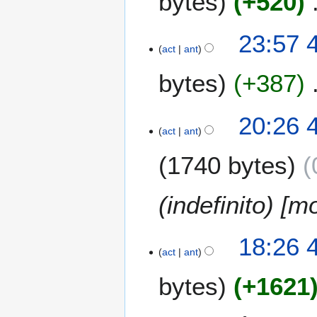
bytes
+520
4
23:57 
act
ant
f
e
bytes
+387
b
2
S
0
20:26 
i
1
act
ant
n
2
1740 bytes
r
e
s
(indefinito) [m
u
m
e
18:26 
n
act
ant
d
bytes
+1621
e
e
d