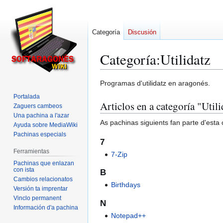
Categoría
Discusión
Categoría
:
Utilidatz
Ir
Ir
Programas d'utilidatz en aragonés.
a
a
Portalada
Articlos en a categoría "Utili
la
la
Zaguers cambeos
navegación
búsqueda
Una pachina a l'azar
As pachinas siguients fan parte d'esta c
Ayuda sobre MediaWiki
Pachinas especials
7
Ferramientas
7-Zip
Pachinas que enlazan
con ista
B
Cambios relacionatos
Birthdays
Versión ta imprentar
Vinclo permanent
N
Información d'a pachina
Notepad++