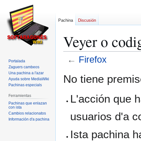
Pachina
Discusión
Veyer o codi
←
Firefox
Portalada
Zaguers cambeos
Ir
Ir
Una pachina a l'azar
No tiene premiso
Ayuda sobre MediaWiki
a
a
Pachinas especials
la
la
navegación
búsqueda
L'acción que h
Ferramientas
Pachinas que enlazan
con ista
usuarios d'a c
Cambios relacionatos
Información d'a pachina
Ista pachina h