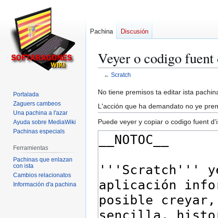
Pachina
Discusión
Veyer o codigo fuent
←
Scratch
Ir
Ir
No tiene premisos ta editar ista pachina
Portalada
a
a
Zaguers cambeos
L'acción que ha demandato no ye premit
la
la
Una pachina a l'azar
Puede veyer y copiar o codigo fuent d'i
Ayuda sobre MediaWiki
navegación
búsqueda
Pachinas especials
Ferramientas
Pachinas que enlazan
con ista
Cambios relacionatos
Información d'a pachina